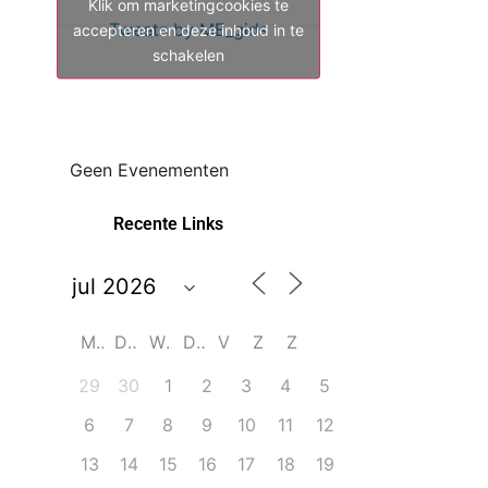
Klik om marketingcookies te
Tweets by ME_gids
accepteren en deze inhoud in te
schakelen
Geen Evenementen
Recente Links
M
D
W
D
V
Z
Z
29
30
1
2
3
4
5
6
7
8
9
10
11
12
13
14
15
16
17
18
19