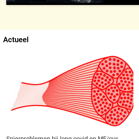
Actueel
Spierproblemen bij long covid en ME/cvs