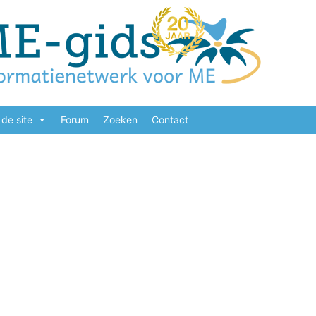
de site
Forum
Zoeken
Contact