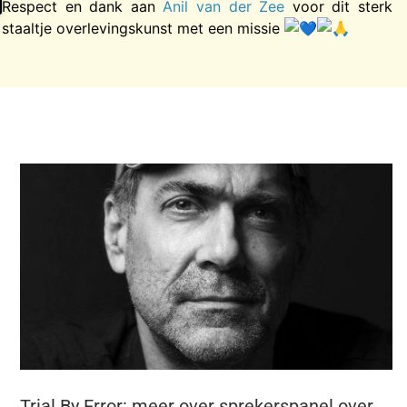
Respect en dank aan
Anil van der Zee
voor dit sterk
staaltje overlevingskunst met een missie
Trial By Error: meer over sprekerspanel over