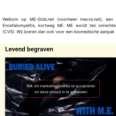
Welkom op ME-Gids.net (voorheen mecvs.net), een i
Encefalomyelitis, kortweg ME. ME wordt ten onrecht
(CVS). Wij ijveren dan ook voor een biomedische aanpak
Levend begraven
Klik om marketingcookies te accepteren
en deze inhoud in te schakelen