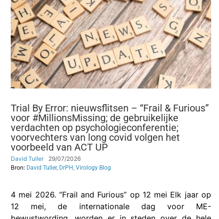
Trial By Error: nieuwsflitsen – “Frail & Furious”
voor #MillionsMissing; de gebruikelijke
verdachten op psychologieconferentie;
voorvechters van long covid volgen het
voorbeeld van ACT UP
David Tuller
29/07/2026
Bron:
David Tuller, DrPH, Virology Blog
4 mei 2026. “Frail and Furious” op 12 mei Elk jaar op
12 mei, de internationale dag voor ME-
bewustwording, worden er in steden over de hele