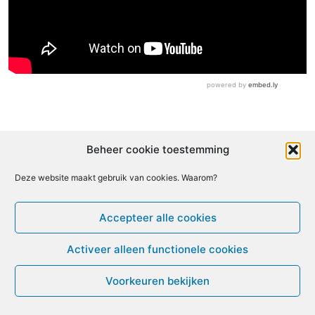
Beheer cookie toestemming
Deze website maakt gebruik van cookies. Waarom?
In
deze video
van 12ME leggen patiënten uit wat
ME/cvs voor hen betekent en hoe dit hun leven
Accepteer alle cookies
ingrijpend veranderde. Een terugblik op de
online ME-
driedaagse
.
Activeer alleen functionele cookies
© ME-gids.net 2005 – 2026 Migratie/Update website
Voorkeuren bekijken
Dirk Ghijs