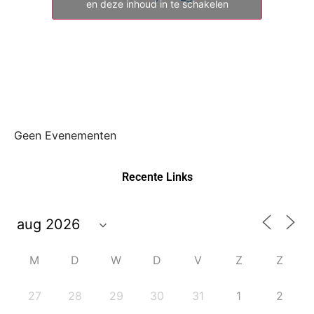
en deze inhoud in te schakelen
Geen Evenementen
Recente Links
M
D
W
D
V
Z
Z
27
28
29
30
31
1
2