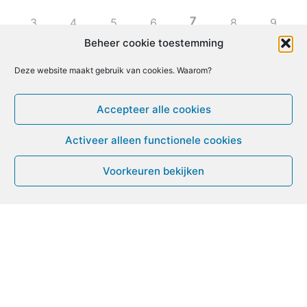
7
3
4
5
6
8
9
Beheer cookie toestemming
10
11
12
13
14
15
16
Deze website maakt gebruik van cookies. Waarom?
17
18
19
20
21
22
23
Accepteer alle cookies
Activeer alleen functionele cookies
24
25
26
27
28
29
30
Voorkeuren bekijken
31
1
2
3
4
5
6
Leven met ME/CVS en POTS
De Vragendokter
Het PAIS protest
Not Recovered Belgium