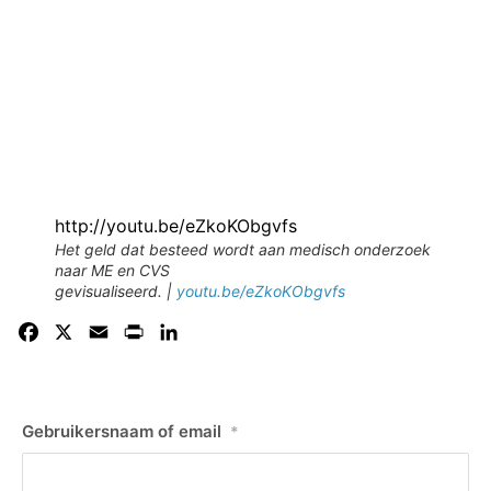
http://youtu.be/eZkoKObgvfs
Het geld dat besteed wordt aan medisch onderzoek
naar ME en CVS
gevisualiseerd. |
youtu.be/eZkoKObgvfs
Facebook
X
Email
Print
LinkedIn
Gebruikersnaam of email
*