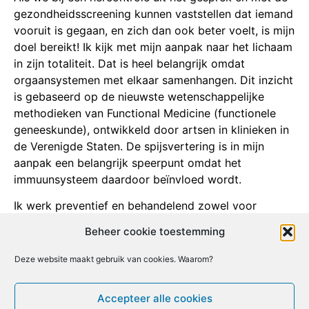
gezondheidsscreening kunnen vaststellen dat iemand
vooruit is gegaan, en zich dan ook beter voelt, is mijn
doel bereikt! Ik kijk met mijn aanpak naar het lichaam
in zijn totaliteit. Dat is heel belangrijk omdat
orgaansystemen met elkaar samenhangen. Dit inzicht
is gebaseerd op de nieuwste wetenschappelijke
methodieken van Functional Medicine (functionele
geneeskunde), ontwikkeld door artsen in klinieken in
de Verenigde Staten. De spijsvertering is in mijn
aanpak een belangrijk speerpunt omdat het
immuunsysteem daardoor beïnvloed wordt.
Ik werk preventief en behandelend zowel voor
particulieren als voor werknemers in bedrijven.”
Beheer cookie toestemming
Alexander Korbee is geschoold in de
orthomoleculaire geneeskunde.
Deze website maakt gebruik van cookies. Waarom?
https://drkorbee.nl/
Accepteer alle cookies