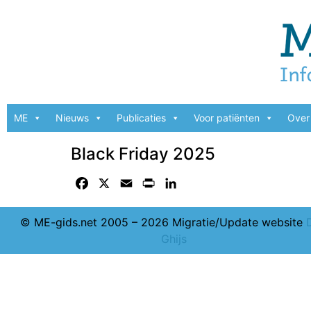
ME
Nieuws
Publicaties
Voor patiënten
Over 
Black Friday 2025
Facebook
X
Email
Print
LinkedIn
© ME-gids.net 2005 – 2026 Migratie/Update website
Ghijs