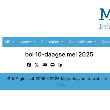
ME
Nieuws
Publicaties
Voor patiënten
Over 
bol 10-daagse mei 2025
Facebook
X
Email
Print
LinkedIn
© ME-gids.net 2005 – 2026 Migratie/Update website
Ghijs