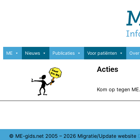
ME
Nieuws
Publicaties
Voor patiënten
Over 
Acties
Kom op tegen ME. 
© ME-gids.net 2005 – 2026 Migratie/Update website