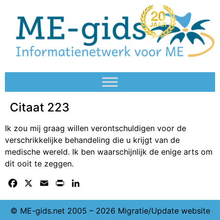
Citaat 223
Ik zou mij graag willen verontschuldigen voor de
verschrikkelijke behandeling die u krijgt van de
medische wereld. Ik ben waarschijnlijk de enige arts om
dit ooit te zeggen.
Facebook
X
Email
Print
LinkedIn
© ME-gids.net 2005 – 2026 Migratie/Update website