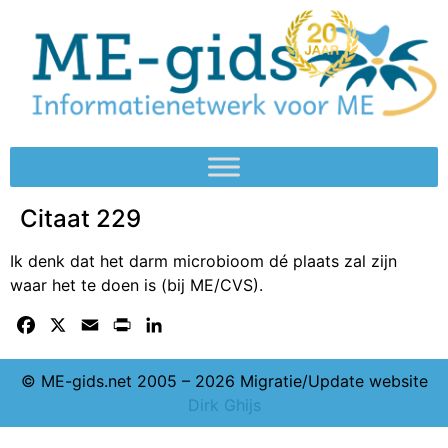
Citaat 229
Ik denk dat het darm microbioom dé plaats zal zijn
waar het te doen is (bij ME/CVS).
Facebook
X
Email
Print
LinkedIn
© ME-gids.net 2005 – 2026 Migratie/Update website
Dirk Ghijs