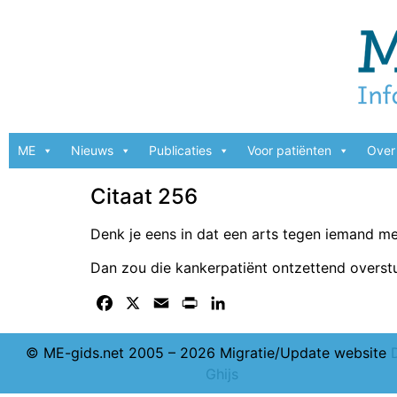
ME
Nieuws
Publicaties
Voor patiënten
Over 
Citaat 256
Denk je eens in dat een arts tegen iemand me
Dan zou die kankerpatiënt ontzettend overstu
Facebook
X
Email
Print
LinkedIn
© ME-gids.net 2005 – 2026 Migratie/Update website
Ghijs