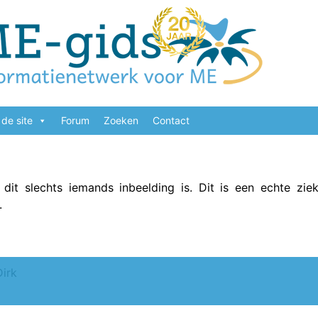
de site
Forum
Zoeken
Contact
it slechts iemands inbeelding is. Dit is een echte ziekt
.
Dirk