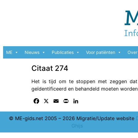
ME
Nieuws
Publicaties
Voor patiënten
Over 
Citaat 274
Het is tijd om te stoppen met zeggen dat d
geïdentificeerd en behandeld moeten worden
Facebook
X
Email
Print
LinkedIn
© ME-gids.net 2005 – 2026 Migratie/Update website
Ghijs