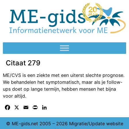
Citaat 279
ME/CVS is een ziekte met een uiterst slechte prognose.
We behandelen het symptomatisch, maar als je follow-
ups doet op lange termijn, hebben mensen het bijna
voor altijd.
Facebook
X
Email
Print
LinkedIn
© ME-gids.net 2005 – 2026 Migratie/Update website