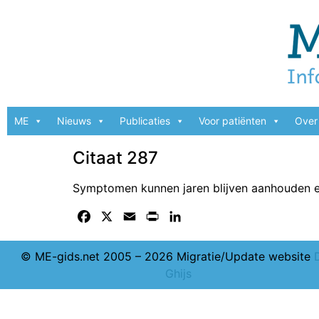
ME
Nieuws
Publicaties
Voor patiënten
Over 
Citaat 287
Symptomen kunnen jaren blijven aanhouden en
Facebook
X
Email
Print
LinkedIn
© ME-gids.net 2005 – 2026 Migratie/Update website
Ghijs