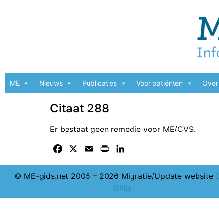
ME
Nieuws
Publicaties
Voor patiënten
Over 
Citaat 288
Er bestaat geen remedie voor ME/CVS.
Facebook
X
Email
Print
LinkedIn
© ME-gids.net 2005 – 2026 Migratie/Update website
Ghijs