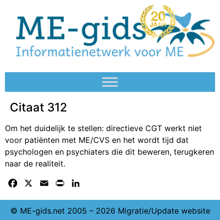
Citaat 312
Om het duidelijk te stellen: directieve CGT werkt niet
voor patiënten met ME/CVS en het wordt tijd dat
psychologen en psychiaters die dit beweren, terugkeren
naar de realiteit.
Facebook
X
Email
Print
LinkedIn
© ME-gids.net 2005 – 2026 Migratie/Update website