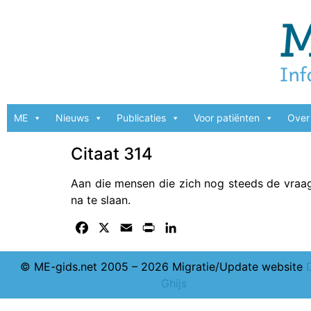
ME
Nieuws
Publicaties
Voor patiënten
Over 
Citaat 314
Aan die mensen die zich nog steeds de vraag s
na te slaan.
Facebook
X
Email
Print
LinkedIn
© ME-gids.net 2005 – 2026 Migratie/Update website
Ghijs