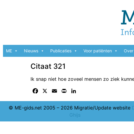
ME
Nieuws
Publicaties
Voor patiënten
Over 
Citaat 321
Ik snap niet hoe zoveel mensen zo ziek kunn
Facebook
X
Email
Print
LinkedIn
© ME-gids.net 2005 – 2026 Migratie/Update website
Ghijs