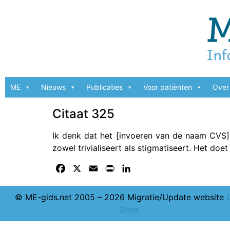
ME
Nieuws
Publicaties
Voor patiënten
Over 
Citaat 325
Ik denk dat het [invoeren van de naam CVS]
zowel trivialiseert als stigmatiseert. Het doet
Facebook
X
Email
Print
LinkedIn
© ME-gids.net 2005 – 2026 Migratie/Update website
Ghijs