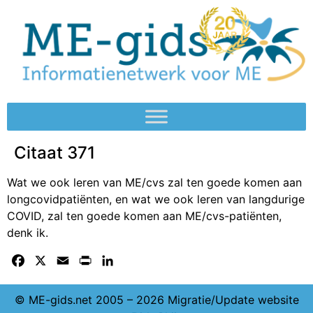
Citaat 371
Wat we ook leren van ME/cvs zal ten goede komen aan
longcovidpatiënten, en wat we ook leren van langdurige
COVID, zal ten goede komen aan ME/cvs-patiënten,
denk ik.
Facebook
X
Email
Print
LinkedIn
© ME-gids.net 2005 – 2026 Migratie/Update website