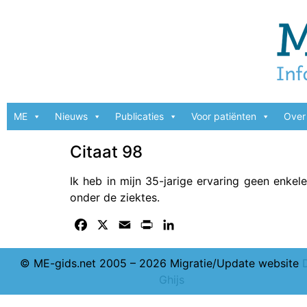
ME
Nieuws
Publicaties
Voor patiënten
Over 
Citaat 98
Ik heb in mijn 35-jarige ervaring geen enkel
onder de ziektes.
Facebook
X
Email
Print
LinkedIn
© ME-gids.net 2005 – 2026 Migratie/Update website
Ghijs