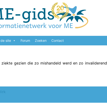
de site
Forum
Zoeken
Contact
e ziekte gezien die zo mishandeld werd en zo invalideren
Dirk