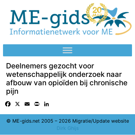
Deelnemers gezocht voor
wetenschappelijk onderzoek naar
afbouw van opioïden bij chronische
pijn
Facebook
X
Email
Print
LinkedIn
© ME-gids.net 2005 – 2026 Migratie/Update website
Dirk Ghijs