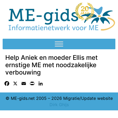
Help Aniek en moeder Ellis met
ernstige ME met noodzakelijke
verbouwing
Facebook
X
Email
Print
LinkedIn
© ME-gids.net 2005 – 2026 Migratie/Update website
Dirk Ghijs