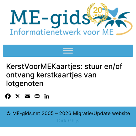
KerstVoorMEKaartjes: stuur en/of
ontvang kerstkaartjes van
lotgenoten
Facebook
X
Email
Print
LinkedIn
© ME-gids.net 2005 – 2026 Migratie/Update website
Dirk Ghijs