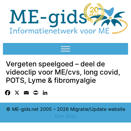
Vergeten speelgoed – deel de
videoclip voor ME/cvs, long covid,
POTS, Lyme & fibromyalgie
Facebook
X
Email
Print
LinkedIn
© ME-gids.net 2005 – 2026 Migratie/Update website
Dirk Ghijs