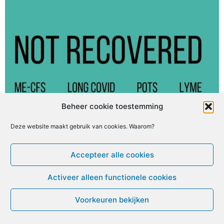
Beheer cookie toestemming
Deze website maakt gebruik van cookies. Waarom?
© ME-gids.net 2005 – 2026 Migratie/Update website
Accepteer alle cookies
Dirk Ghijs
Activeer alleen functionele cookies
Voorkeuren bekijken