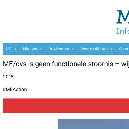
ME
Nieuws
Publicaties
Voor patiënten
Over 
ME/cvs is geen functionele stoornis – wi
2018
#MEAction