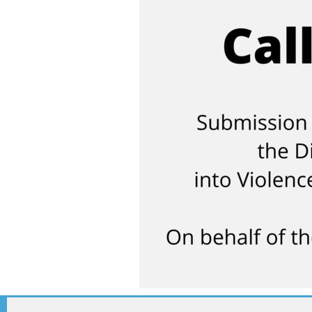
© ME-gids.net 2005 – 2026 Migratie/Update website