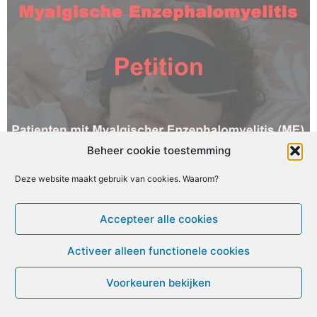
Beheer cookie toestemming
Deze website maakt gebruik van cookies. Waarom?
© ME-gids.net 2005 – 2026 Migratie/Update website
Dirk Ghijs
Accepteer alle cookies
Activeer alleen functionele cookies
Voorkeuren bekijken