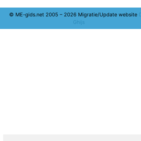
© ME-gids.net 2005 – 2026 Migratie/Update website
Ghijs