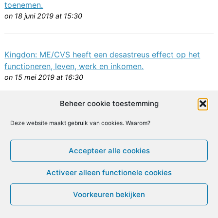
toenemen.
on 18 juni 2019 at 15:30
Kingdon: ME/CVS heeft een desastreus effect op het
functioneren, leven, werk en inkomen.
on 15 mei 2019 at 16:30
Beheer cookie toestemming
Ahmed/Vrijhoef: kwaliteit CGT/GET studies laag, risico
Deze website maakt gebruik van cookies. Waarom?
op vooringenomenheid onderzoekers hoog.
on 14 mei 2019 at 09:30
Accepteer alle cookies
© ME-gids.net 2005 – 2026 Migratie/Update website
Activeer alleen functionele cookies
Dirk Ghijs
Voorkeuren bekijken