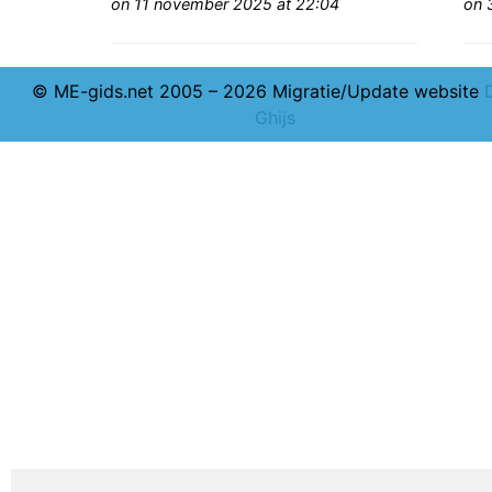
on 11 november 2025 at 22:04
on 
© ME-gids.net 2005 – 2026 Migratie/Update website
Ghijs