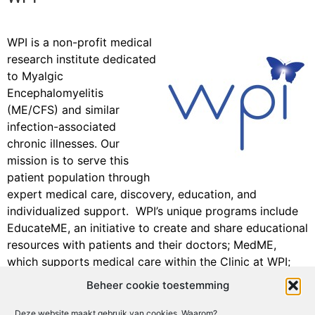
o
d
o
I
WPI is a non-profit medical
k
n
research institute dedicated
to Myalgic
Encephalomyelitis
(ME/CFS) and similar
infection-associated
chronic illnesses. Our
mission is to serve this
patient population through
expert medical care, discovery, education, and
individualized support. WPI’s unique programs include
EducateME, an initiative to create and share educational
resources with patients and their doctors; MedME,
which supports medical care within the Clinic at WPI;
DiscoverME, a joint research effort with the University
Beheer cookie toestemming
of Nevada, Reno; and NavigateME, a program designed
to help patients live their best lives, ultimately “lighting
Deze website maakt gebruik van cookies. Waarom?