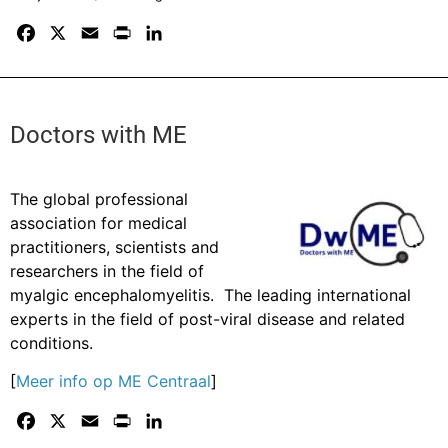
F
X
E
P
L
a
m
r
i
c
a
i
n
e
i
n
k
b
l
t
e
Doctors with ME
o
d
o
I
The global professional
k
n
association for medical
practitioners, scientists and
researchers in the field of
myalgic encephalomyelitis. The leading international
experts in the field of post-viral disease and related
conditions.
[
Meer info op ME Centraal
]
F
X
E
P
L
a
m
r
i