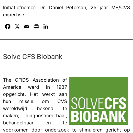
Initiatiefnemer: Dr. Daniel Peterson, 25 jaar ME/CVS
expertise
F
X
E
P
L
a
m
r
i
c
a
i
n
e
i
n
k
b
l
t
e
Solve CFS Biobank
o
d
o
I
k
n
The CFIDS Association of
America werd in 1987
opgericht. Het werkt aan
hun missie om CVS
wereldwijd bekend te
maken, diagnosticeerbaar,
behandelbaar en te
voorkomen door onderzoek te stimuleren gericht op