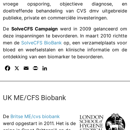
vroege opsporing, objectieve diagnose, en
doeltreffende behandeling van CVS dmv uitgebreide
publieke, private en commerciële investeringen.
De
SolveCFS Campaign
werd in 2009 gelanceerd om
deze inspanningen te bevorderen. In maart 2010 richtte
men de
SolveCFS BioBank
op, een verzamelplaats voor
bloed en weefselstalen en klinische informatie om de
ontdekking van een biomarker te bevorderen.
F
X
E
P
L
a
m
r
i
c
a
i
n
e
i
n
k
b
l
t
e
UK ME/CFS Biobank
o
d
o
I
De
Britse ME/cvs biobank
k
n
werd opgestart in 2011. Het is de