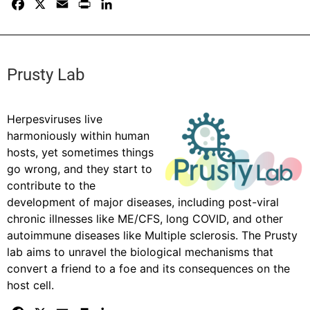
F
X
E
P
L
a
m
r
i
c
a
i
n
e
i
n
k
b
l
t
e
Prusty Lab
o
d
o
I
Herpesviruses live
k
n
harmoniously within human
hosts, yet sometimes things
go wrong, and they start to
contribute to the
development of major diseases, including post-viral
chronic illnesses like ME/CFS, long COVID, and other
autoimmune diseases like Multiple sclerosis. The Prusty
lab aims to unravel the biological mechanisms that
convert a friend to a foe and its consequences on the
host cell.