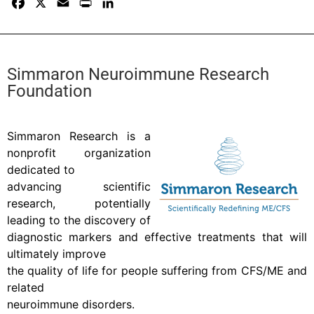
F
X
E
P
L
a
m
r
i
c
a
i
n
e
i
n
k
b
l
t
e
Simmaron Neuroimmune Research
o
d
Foundation
o
I
k
n
Simmaron Research is a
nonprofit organization
dedicated to
advancing scientific
research, potentially
leading to the discovery of
diagnostic markers and effective treatments that will
ultimately improve
the quality of life for people suffering from CFS/ME and
related
neuroimmune disorders.