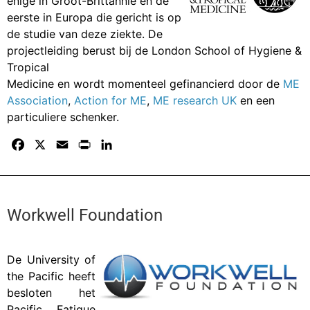
enige in Groot-Brittannië en de
eerste in Europa die gericht is op
de studie van deze ziekte. De
projectleiding berust bij de London School of Hygiene &
Tropical
Medicine en wordt momenteel gefinancierd door de
ME
Association
,
Action for ME
,
ME research UK
en een
particuliere schenker.
F
X
E
P
L
a
m
r
i
c
a
i
n
e
i
n
k
b
l
t
e
Workwell Foundation
o
d
o
I
De
University of
k
n
the Pacific
heeft
besloten het
Pacific Fatigue