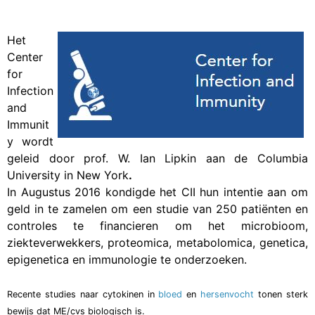
Het
Center
for
Infection
and
Immunit
y wordt
geleid door prof. W. Ian Lipkin aan de Columbia
University in New York
.
In Augustus 2016 kondigde het CII hun intentie aan om
geld in te zamelen om een studie van 250 patiënten en
controles te financieren om het microbioom,
ziekteverwekkers, proteomica, metabolomica, genetica,
epigenetica en immunologie te onderzoeken.
Recente studies naar cytokinen in
bloed
en
hersenvocht
tonen sterk
bewijs dat ME/cvs biologisch is.