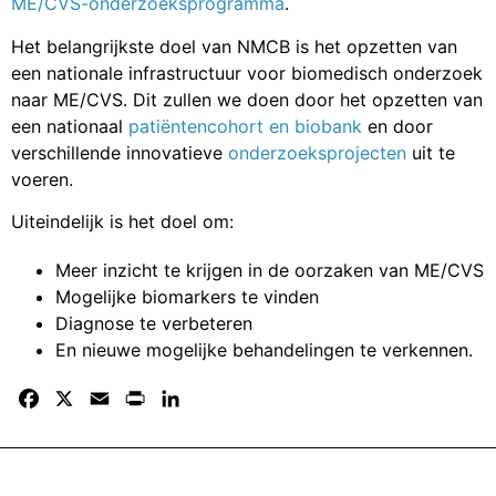
ME/CVS-onderzoeksprogramma
.
Het belangrijkste doel van NMCB is het opzetten van
een nationale infrastructuur voor biomedisch onderzoek
naar ME/CVS. Dit zullen we doen door het opzetten van
een nationaal
patiëntencohort en biobank
en door
verschillende innovatieve
onderzoeksprojecten
uit te
voeren.
Uiteindelijk is het doel om:
Meer inzicht te krijgen in de oorzaken van ME/CVS
Mogelijke biomarkers te vinden
Diagnose te verbeteren
En nieuwe mogelijke behandelingen te verkennen.
F
X
E
P
L
a
m
r
i
c
a
i
n
e
i
n
k