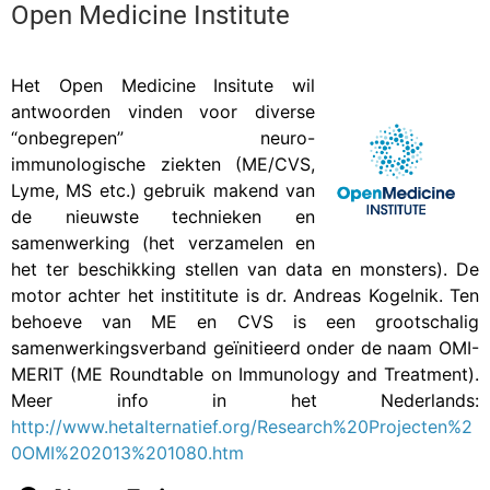
b
l
t
e
Open Medicine Institute
o
d
o
I
Het Open Medicine Insitute wil
k
n
antwoorden vinden voor diverse
“onbegrepen” neuro-
immunologische ziekten (ME/CVS,
Lyme, MS etc.) gebruik makend van
de nieuwste technieken en
samenwerking (het verzamelen en
het ter beschikking stellen van data en monsters). De
motor achter het instititute is dr. Andreas Kogelnik. Ten
behoeve van ME en CVS is een grootschalig
samenwerkingsverband geïnitieerd onder de naam OMI-
MERIT (ME Roundtable on Immunology and Treatment).
Meer info in het Nederlands:
http://www.hetalternatief.org/Research%20Projecten%2
0OMI%202013%201080.htm