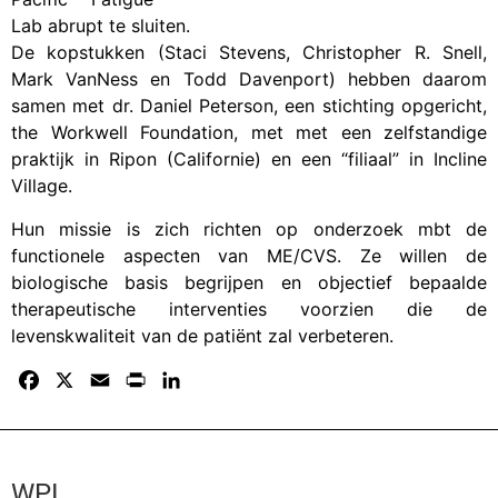
Lab abrupt te sluiten.
De kopstukken (Staci Stevens, Christopher R. Snell,
Mark VanNess en Todd Davenport) hebben daarom
samen met dr. Daniel Peterson, een stichting opgericht,
the Workwell Foundation, met met een zelfstandige
praktijk in Ripon (Californie) en een “filiaal” in Incline
Village.
Hun missie is zich richten op onderzoek mbt de
functionele aspecten van ME/CVS. Ze willen de
biologische basis begrijpen en objectief bepaalde
therapeutische interventies voorzien die de
levenskwaliteit van de patiënt zal verbeteren.
F
X
E
P
L
a
m
r
i
c
a
i
n
e
i
n
k
b
l
t
e
WPI