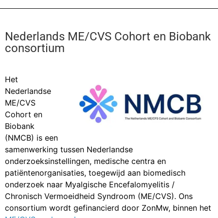
c
a
i
n
e
i
n
k
b
l
t
e
Nederlands ME/CVS Cohort en Biobank
o
d
consortium
o
I
k
n
Het
Nederlandse
ME/CVS
Cohort en
Biobank
(NMCB) is een
samenwerking tussen Nederlandse
onderzoeksinstellingen, medische centra en
patiëntenorganisaties, toegewijd aan biomedisch
onderzoek naar Myalgische Encefalomyelitis /
Chronisch Vermoeidheid Syndroom (ME/CVS). Ons
consortium wordt gefinancierd door ZonMw, binnen het