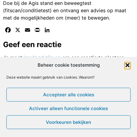
Doe bij de Agis stand een beweegtest
(fitscan/conditietest) en ontvang een advies op maat
met de mogelijkheden om (meer) te bewegen.
Facebook
X
Email
Print
LinkedIn
Geef een reactie
Je moet
ingelogd zijn op
om een reactie te plaatsen.
Beheer cookie toestemming
© ME-gids.net 2005 – 2026 Migratie/Update website
Deze website maakt gebruik van cookies. Waarom?
Dirk Ghijs
Accepteer alle cookies
Activeer alleen functionele cookies
Voorkeuren bekijken