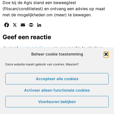
Doe bij de Agis stand een beweegtest
(fitscan/conditietest) en ontvang een advies op maat
met de mogelijkheden om (meer) te bewegen.
Facebook
X
Email
Print
LinkedIn
Geef een reactie
Je moet
ingelogd zijn op
om een reactie te plaatsen.
Beheer cookie toestemming
© ME-gids.net 2005 – 2026 Migratie/Update website
Deze website maakt gebruik van cookies. Waarom?
Dirk Ghijs
Accepteer alle cookies
Activeer alleen functionele cookies
Voorkeuren bekijken