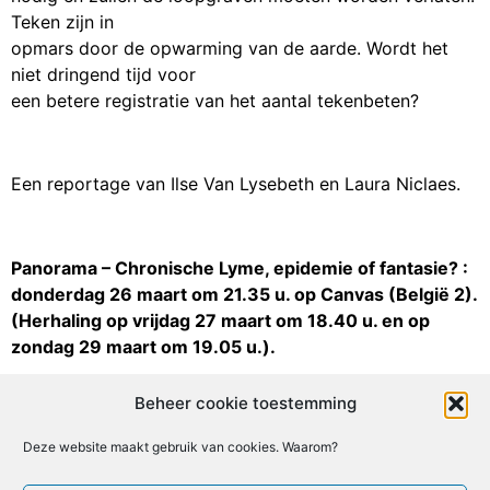
Teken zijn in
opmars door de opwarming van de aarde. Wordt het
niet dringend tijd voor
een betere registratie van het aantal tekenbeten?
Een reportage van Ilse Van Lysebeth en Laura Niclaes.
Panorama – Chronische Lyme, epidemie of fantasie? :
donderdag 26 maart om 21.35 u. op Canvas (België 2).
(Herhaling op vrijdag 27 maart om 18.40 u. en op
zondag 29 maart om 19.05 u.).
http://communicatie.canvas.be/canvas–panorama–
Beheer cookie toestemming
chronische-lyme-epidemie-of-fantasie#
Deze website maakt gebruik van cookies. Waarom?
Facebook
X
Email
Print
LinkedIn