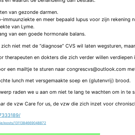
chten van gezonde darmen.
to-immuunziekte en meer bepaald lupus voor zijn rekening 
ziekte van Lyme.
lang van een goede hormonale balans.
e zich niet met de “diagnose” CVS wil laten wegsturen, maa
r therapeuten en dokters die zich verder willen verdiepen 
or een mailtje te sturen naar congrescvs@outlook.com met
lichte lunch met versgemaakte soep en (glutenvrij) brood.
rwerp raden we u aan om niet te lang te wachten om in te s
r de vzw Care for us, de vzw die zich inzet voor chronisch 
7333189/
gie/posts/1311384669048872