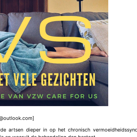
@outlook.com]
de artsen dieper in op het chronisch vermoeidheidssynd
 is en waaruit de behandeling dan bestaat.