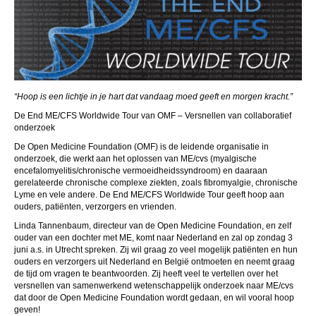
“Hoop is een lichtje in je hart dat vandaag moed geeft en morgen kracht.”
De End ME/CFS Worldwide Tour van OMF – Versnellen van collaboratief
onderzoek
De Open Medicine Foundation (OMF) is de leidende organisatie in
onderzoek, die werkt aan het oplossen van ME/cvs (myalgische
encefalomyelitis/chronische vermoeidheidssyndroom) en daaraan
gerelateerde chronische complexe ziekten, zoals fibromyalgie, chronische
Lyme en vele andere. De End ME/CFS Worldwide Tour geeft hoop aan
ouders, patiënten, verzorgers en vrienden.
Linda Tannenbaum, directeur van de Open Medicine Foundation, en zelf
ouder van een dochter met ME, komt naar Nederland en zal op zondag 3
juni a.s. in Utrecht spreken. Zij wil graag zo veel mogelijk patiënten en hun
ouders en verzorgers uit Nederland en België ontmoeten en neemt graag
de tijd om vragen te beantwoorden. Zij heeft veel te vertellen over het
versnellen van samenwerkend wetenschappelijk onderzoek naar ME/cvs
dat door de Open Medicine Foundation wordt gedaan, en wil vooral hoop
geven!