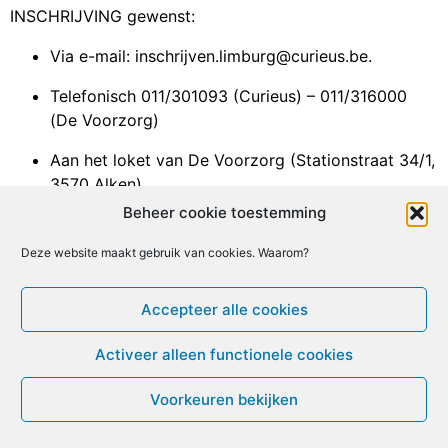
INSCHRIJVING gewenst:
Via e-mail: inschrijven.limburg@curieus.be.
Telefonisch 011/301093 (Curieus) – 011/316000
(De Voorzorg)
Aan het loket van De Voorzorg (Stationstraat 34/1,
3570 Alken)
Beheer cookie toestemming
Voorinschrijving: €2, kassa: €4
Deze website maakt gebruik van cookies. Waarom?
Facebook
X
Email
Print
LinkedIn
Geef een reactie
Accepteer alle cookies
Je moet
ingelogd zijn op
om een reactie te plaatsen.
Activeer alleen functionele cookies
Voorkeuren bekijken
© ME-gids.net 2005 – 2026 Migratie/Update website
Dirk Ghijs