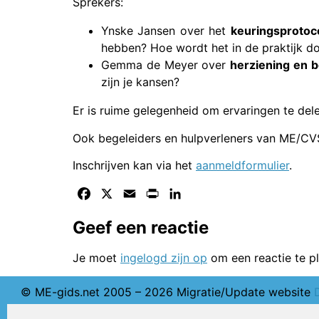
Sprekers:
Ynske Jansen over het
keuringsprotoc
hebben? Hoe wordt het in de praktijk 
Gemma de Meyer over
herziening en 
zijn je kansen?
Er is ruime gelegenheid om ervaringen te dele
Ook begeleiders en hulpverleners van ME/CVS
Inschrijven kan via het
aanmeldformulier
.
Facebook
X
Email
Print
LinkedIn
Geef een reactie
Je moet
ingelogd zijn op
om een reactie te pl
© ME-gids.net 2005 – 2026 Migratie/Update website
Ghijs