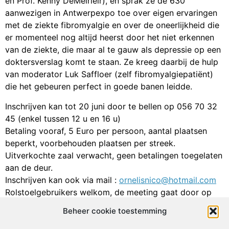
en Prof. Kenny DeMeirleir), en sprak ze de 630
aanwezigen in Antwerpexpo toe over eigen ervaringen
met de ziekte fibromyalgie en over de oneerlijkheid die
er momenteel nog altijd heerst door het niet erkennen
van de ziekte, die maar al te gauw als depressie op een
doktersverslag komt te staan. Ze kreeg daarbij de hulp
van moderator Luk Saffloer (zelf fibromyalgiepatiënt)
die het gebeuren perfect in goede banen leidde.
Inschrijven kan tot 20 juni door te bellen op 056 70 32
45 (enkel tussen 12 u en 16 u)
Betaling vooraf, 5 Euro per persoon, aantal plaatsen
beperkt, voorbehouden plaatsen per streek.
Uitverkochte zaal verwacht, geen betalingen toegelaten
aan de deur.
Inschrijven kan ook via mail :
ornelisnico@hotmail.com
Rolstoelgebruikers welkom, de meeting gaat door op
het gelijkvloers !
Beheer cookie toestemming