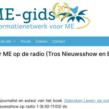
de site
Forum
Zoeken
Contact
r ME op de radio (Tros Nieuwsshow en
ournalist en auteur van het boek
‘Gebroken Leven: de on
euwsshow op radio 1 (8:30-11:00) én