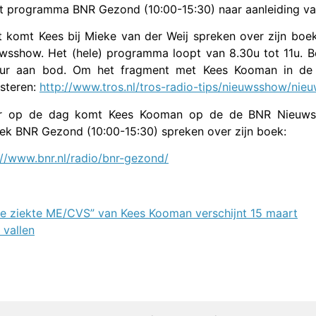
t programma BNR Gezond (10:00-15:30) naar aanleiding van
t komt Kees bij Mieke van der Weij spreken over zijn boe
wsshow. Het (hele) programma loopt van 8.30u tot 11u. 
ur aan bod. Om het fragment met Kees Kooman in de u
isteren:
http://www.tros.nl/tros-radio-tips/nieuwsshow/nie
er op de dag komt Kees Kooman op de de BNR Nieuwsr
iek BNR Gezond (10:00-15:30) spreken over zijn boek:
://www.bnr.nl/radio/bnr-gezond/
e ziekte ME/CVS” van Kees Kooman verschijnt 15 maart
 vallen