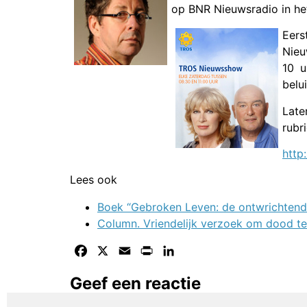
op BNR Nieuwsradio in he
Eers
Nieu
10 u
belu
Lat
rubr
http
Lees ook
Boek “Gebroken Leven: de ontwrichtend
Column. Vriendelijk verzoek om dood te
Facebook
X
Email
Print
LinkedIn
Geef een reactie