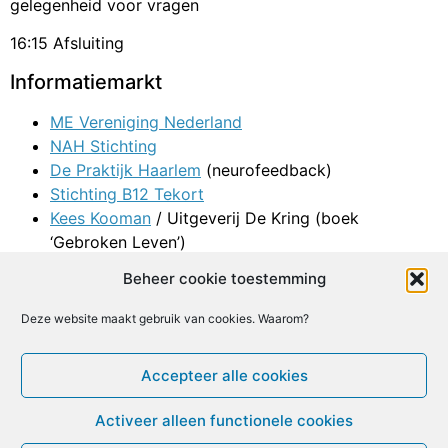
gelegenheid voor vragen
16:15 Afsluiting
Informatiemarkt
ME Vereniging Nederland
NAH Stichting
De Praktijk Haarlem
(neurofeedback)
Stichting B12 Tekort
Kees Kooman
/ Uitgeverij De Kring (boek
‘Gebroken Leven’)
Gelegenheid voor behandeling in massagestoel, €
Beheer cookie toestemming
12,50 voor 15 minuten
Deze website maakt gebruik van cookies. Waarom?
Facebook
X
Email
Print
LinkedIn
Geef een reactie
Accepteer alle cookies
Je moet
ingelogd zijn op
om een reactie te plaatsen.
Activeer alleen functionele cookies