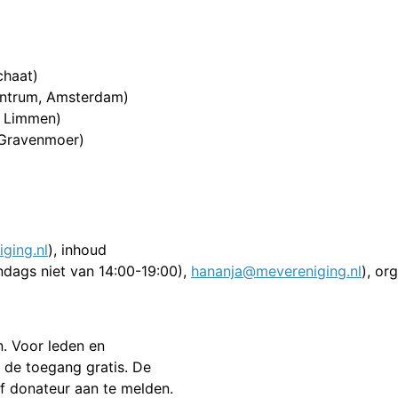
chaat)
entrum, Amsterdam)
, Limmen)
 Gravenmoer)
ging.nl
), inhoud
dags niet van 14:00-19:00),
hananja@mevereniging.nl
), or
n. Voor leden en
 de toegang gratis. De
of donateur aan te melden.