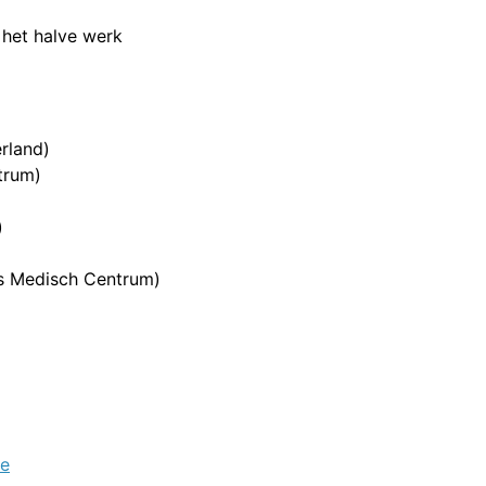
 het halve werk
rland)
trum)
)
)
s Medisch Centrum)
ie