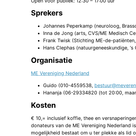
Open voor publiek: 12:30 – 17:00 uur
Sprekers
Johannes Peperkamp (neuroloog, Brass
Inna de Jong (arts, CVS/ME Medisch C
Frank Twisk (Stichting ME-de-patiënten
Hans Clephas (natuurgeneeskundige, ‘s
Organisatie
ME Vereniging Nederland
Guido (010-4559538,
bestuur@mevereni
Hananja (06-29334820 (tot 20:00, maan
Kosten
€ 10,= inclusief koffie, thee en versnaperinge
donateurs van de ME Vereniging Nederland is
mogelijkheid bestaat om u ter plekke als lid 