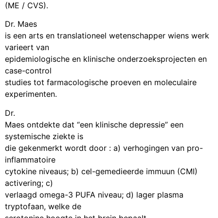
(ME / CVS).
Dr. Maes
is een arts en translationeel wetenschapper wiens werk
varieert van
epidemiologische en klinische onderzoeksprojecten en
case-control
studies tot farmacologische proeven en moleculaire
experimenten.
Dr.
Maes ontdekte dat “een klinische depressie” een
systemische ziekte is
die gekenmerkt wordt door : a) verhogingen van pro-
inflammatoire
cytokine niveaus; b) cel-gemedieerde immuun (CMI)
activering; c)
verlaagd omega-3 PUFA niveau; d) lager plasma
tryptofaan, welke de
serotonine hoogte in het brein bepaalt.