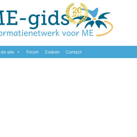
de site
Forum
Zoeken
Contact