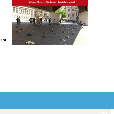
t
l
Gent