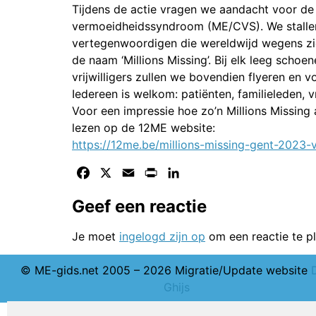
Tijdens de actie vragen we aandacht voor de 
vermoeidheidssyndroom (ME/CVS). We stallen
vertegenwoordigen die wereldwijd wegens ziek
de naam ‘Millions Missing’. Bij elk leeg scho
vrijwilligers zullen we bovendien flyeren en
Iedereen is welkom: patiënten, familieleden, 
Voor een impressie hoe zo’n Millions Missing a
lezen op de 12ME website:
https://12me.be/millions-missing-gent-2023-v
Facebook
X
Email
Print
LinkedIn
Geef een reactie
Je moet
ingelogd zijn op
om een reactie te pl
© ME-gids.net 2005 – 2026 Migratie/Update website
Ghijs