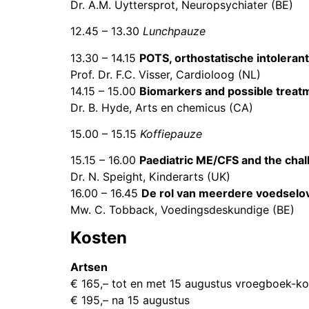
Dr. A.M. Uyttersprot, Neuropsychiater (BE)
12.45 – 13.30
Lunchpauze
13.30 – 14.15
POTS, orthostatische intolerant
Prof. Dr. F.C. Visser, Cardioloog (NL)
14.15 – 15.00
Biomarkers and possible treatm
Dr. B. Hyde, Arts en chemicus (CA)
15.00 – 15.15
Koffiepauze
15.15 – 16.00
Paediatric ME/CFS and the cha
Dr. N. Speight, Kinderarts (UK)
16.00 – 16.45
De rol van meerdere voedselov
Mw. C. Tobback, Voedingsdeskundige (BE)
Kosten
Artsen
€ 165,– tot en met 15 augustus vroegboek-ko
€ 195,– na 15 augustus