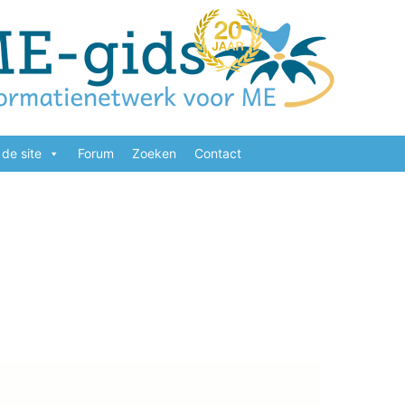
de site
Forum
Zoeken
Contact