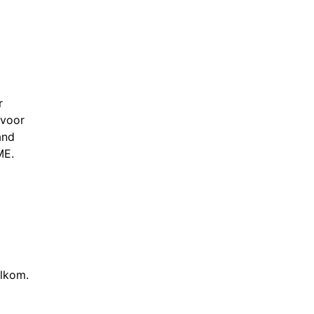
r
 voor
and
ME.
elkom.