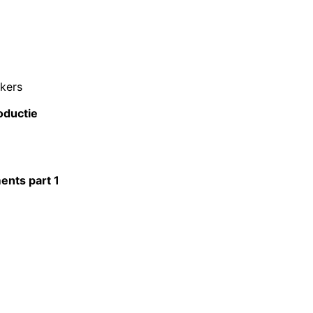
ekers
oductie
ents part 1