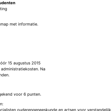
studenten
ting
esmap met informatie.
 vóór 15 augustus 2015
– administratiekosten. Na
nden.
egekend voor 6 punten.
n:
pecialisten ouderengeneeskunde en artsen voor verstandeli