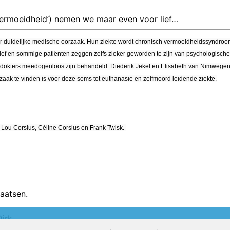
vermoeidheid’) nemen we maar even voor lief…
er duidelijke medische oorzaak. Hun ziekte wordt chronisch vermoeidheidssyndr
ief en sommige patiënten zeggen zelfs zieker geworden te zijn van psychologische 
en dokters meedogenloos zijn behandeld. Diederik Jekel en Elisabeth van Nimwege
zaak te vinden is voor deze soms tot euthanasie en zelfmoord leidende ziekte.
 Lou Corsius, Céline Corsius en Frank Twisk.
aatsen.
Dirk