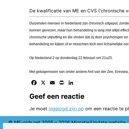
De kwalificatie van ME en CVS (‘chronische 
Duizenden mensen in Nederland zijn chronisch uitgeput, zond
kunnen genezen, maar hun behandeling is lang niet altijd effect
chronische uitputting en die vinden dat zij door psychologen 
behandeling en kijken of er misschien tóch een lichamelijke oor
Op Nederland 2 op donderdag 22 febrauri om 21u25.
Met getuigenissen van onder andere Anil van der Zee, Eressea,
Facebook
X
Email
Print
LinkedIn
Geef een reactie
Je moet
ingelogd zijn op
om een reactie te pl
© ME-gids.net 2005 – 2026 Migratie/Update website