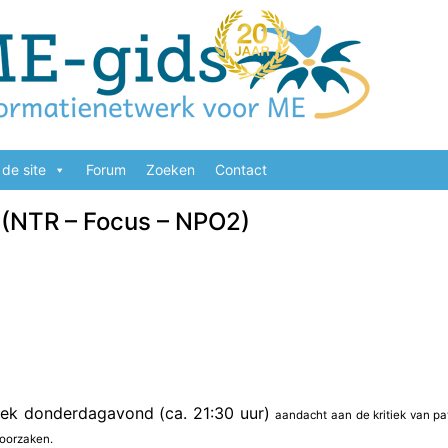
de site
Forum
Zoeken
Contact
 (NTR – Focus – NPO2)
ek donderdagavond (ca. 21:30 uur)
aandacht aan de kritiek van p
 oorzaken.