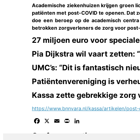
Academische ziekenhuizen krijgen groen lic
patiënten met post-COVID te openen. Dat z
doe een beroep op de academisch centra
betrokken zorgverleners de zorg voor post-
27 miljoen euro voor special
Pia Dijkstra wil vaart zetten
UMC’s: “Dit is fantastisch ni
Patiëntenvereniging is verhe
Kassa zette gebrekkige zorg 
https://www.bnnvara.nl/kassa/artikelen/post-c
Facebook
X
Email
Print
LinkedIn
Geef een reactie