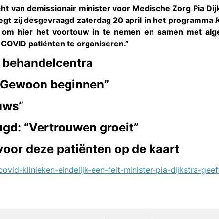
ht van demissionair minister voor Medische Zorg Pia Dijk
egt zij desgevraagd zaterdag 20 april in het programma
 om hier het voortouw in te nemen en samen met alge
COVID patiënten te organiseren.”
e behandelcentra
: “Gewoon beginnen”
euws”
ugd: “Vertrouwen groeit”
voor deze patiënten op de kaart
ovid-klinieken-eindelijk-een-feit-minister-pia-dijkstra-gee