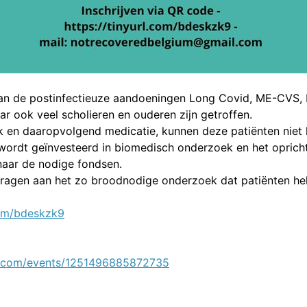
aan de postinfectieuze aandoeningen Long Covid, ME-CVS,
r ook veel scholieren en ouderen zijn getroffen.
 en daaropvolgend medicatie, kunnen deze patiënten niet he
 wordt geïnvesteerd in biomedisch onderzoek en het opricht
naar de nodige fondsen.
dragen aan het zo broodnodige onderzoek dat patiënten he
.com/bdeskzk9
k.com/events/1251496885872735